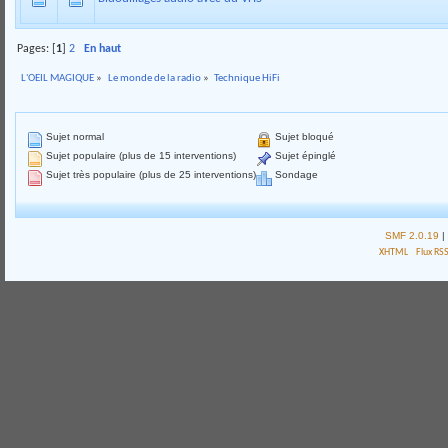
Pages: [
1
]
2
En haut
L'OEIL MAGIQUE
»
Le monde de la radio
»
Technique HiFi
Sujet normal
Sujet bloqué
Sujet populaire (plus de 15 interventions)
Sujet épinglé
Sujet très populaire (plus de 25 interventions)
Sondage
SMF 2.0.19
|
XHTML
Flux RS