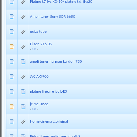
Platine k7 Jvc KD-10/ platine t.d. jl-a20
Ampli tuner Sony SQR 6650
quizz tube
Filson 216 BS
«
1
2
»
ampli tuner harman kardon 730
JVC A-X900
platine linéaire jvc L-E3
je me lance
«
1
2
»
Home cinema ...original
Bidouillages audio avec du VHS