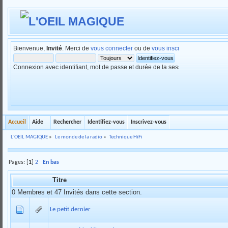
Bienvenue,
Invité
. Merci de
vous connecter
ou de
vous inscrire
.
Connexion avec identifiant, mot de passe et durée de la session
Accueil
Aide
Rechercher
Identifiez-vous
Inscrivez-vous
L'OEIL MAGIQUE
»
Le monde de la radio
»
Technique HiFi
Pages: [
1
]
2
En bas
Titre
0 Membres et 47 Invités dans cette section.
Le petit dernier