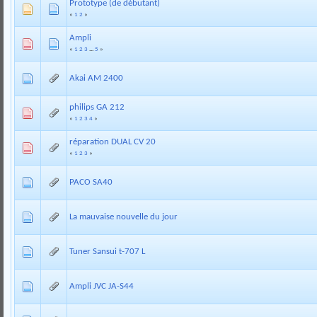
Prototype (de débutant)
«
1
2
»
Ampli
«
1
2
3
...
5
»
Akai AM 2400
philips GA 212
«
1
2
3
4
»
réparation DUAL CV 20
«
1
2
3
»
PACO SA40
La mauvaise nouvelle du jour
Tuner Sansui t-707 L
Ampli JVC JA-S44