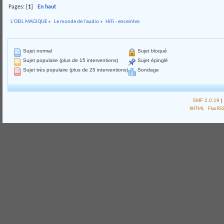
Pages: [
1
]
En haut
L'OEIL MAGIQUE
»
Le monde de l'audio
»
HiFi - enceintes
Sujet normal
Sujet bloqué
Sujet populaire (plus de 15 interventions)
Sujet épinglé
Sujet très populaire (plus de 25 interventions)
Sondage
SMF 2.0.19
|
XHTML
Flux RS