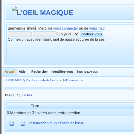
Bienvenue,
Invité
. Merci de
vous connecter
ou de
vous inscrire
.
Connexion avec identifiant, mot de passe et durée de la session
Accueil
Aide
Rechercher
Identifiez-vous
Inscrivez-vous
L'OEIL MAGIQUE
»
Le monde de l'audio
»
HiFi - enceintes
Pages: [
1
]
En bas
Titre
0 Membres et 3 Invités dans cette section.
réstauration d'un caisson de basse