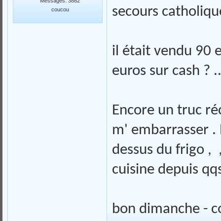
Messages: 3882
secours catholiq
coucou
il était vendu 90 
euros sur cash ? ..
Encore un truc r
m' embarrasser . P
dessus du frigo , 
cuisine depuis qq
bon dimanche - co