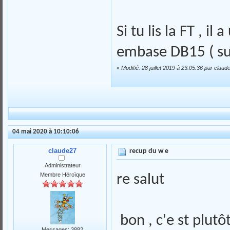
Si tu lis la FT , 
embase DB15 ( su
«
Modifié: 28 juillet 2019 à 23:05:36 par claud
04 mai 2020 à 10:10:06
claude27
recup du w e
Administrateur
Membre Héroïque
re salut
bon , c'e st plutô
Messages: 3882