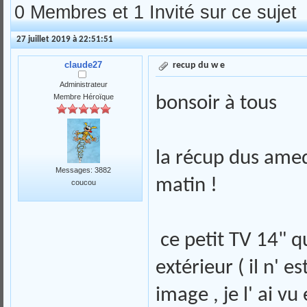
0 Membres et 1 Invité sur ce sujet
27 juillet 2019 à 22:51:51
claude27
recup du w e
Administrateur
Membre Héroïque
bonsoir à tous
la récup dus amed
Messages: 3882
matin !
coucou
ce petit TV 14" q
extérieur ( il n' e
image , je l' ai v