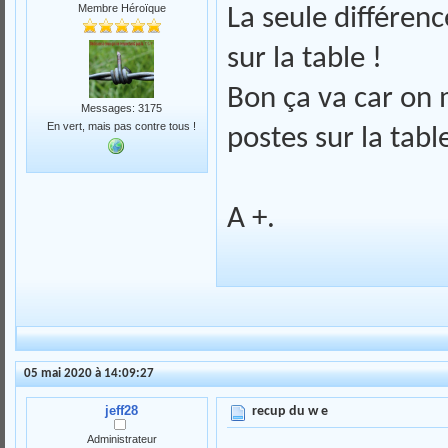
Membre Héroïque
La seule différenc
sur la table !
Bon ça va car on m
Messages: 3175
En vert, mais pas contre tous !
postes sur la tabl
A +.
05 mai 2020 à 14:09:27
jeff28
recup du w e
Administrateur