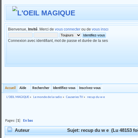
Bienvenue,
Invité
. Merci de
vous connecter
ou de
vous inscrire
.
Connexion avec identifiant, mot de passe et durée de la session
Accueil
Aide
Rechercher
Identifiez-vous
Inscrivez-vous
L'OEIL MAGIQUE
»
Le monde de la radio
»
Causeries TV
»
recup du w e
Pages: [
1
]
En bas
Auteur
Sujet: recup du w e (Lu 48153 fo