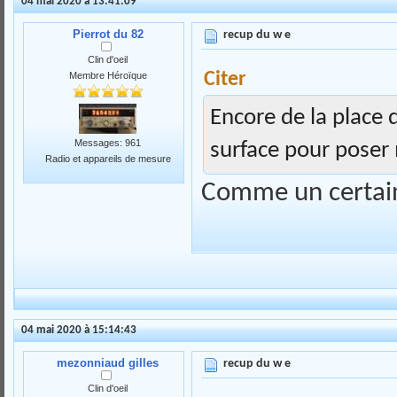
04 mai 2020 à 13:41:09
Pierrot du 82
recup du w e
Clin d'oeil
Citer
Membre Héroïque
Encore de la place d
Messages: 961
surface pour poser
Radio et appareils de mesure
Comme un certain
04 mai 2020 à 15:14:43
mezonniaud gilles
recup du w e
Clin d'oeil