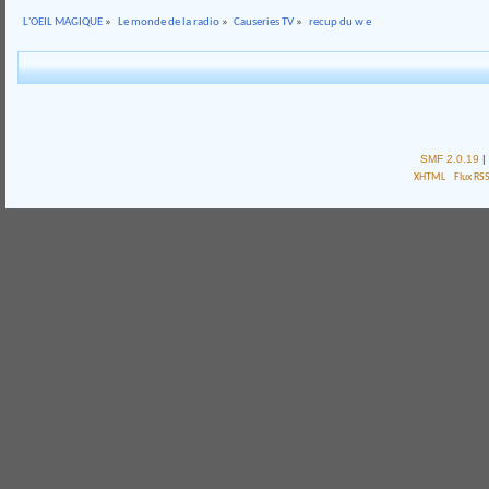
L'OEIL MAGIQUE
»
Le monde de la radio
»
Causeries TV
»
recup du w e
SMF 2.0.19
|
XHTML
Flux RS