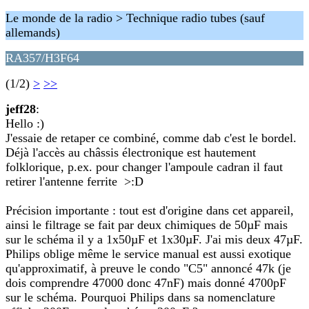
Le monde de la radio > Technique radio tubes (sauf
allemands)
RA357/H3F64
(1/2)
>
>>
jeff28
:
Hello :)
J'essaie de retaper ce combiné, comme dab c'est le bordel.
Déjà l'accès au châssis électronique est hautement
folklorique, p.ex. pour changer l'ampoule cadran il faut
retirer l'antenne ferrite >:D
Précision importante : tout est d'origine dans cet appareil,
ainsi le filtrage se fait par deux chimiques de 50µF mais
sur le schéma il y a 1x50µF et 1x30µF. J'ai mis deux 47µF.
Philips oblige même le service manual est aussi exotique
qu'approximatif, à preuve le condo "C5" annoncé 47k (je
dois comprendre 47000 donc 47nF) mais donné 4700pF
sur le schéma. Pourquoi Philips dans sa nomenclature