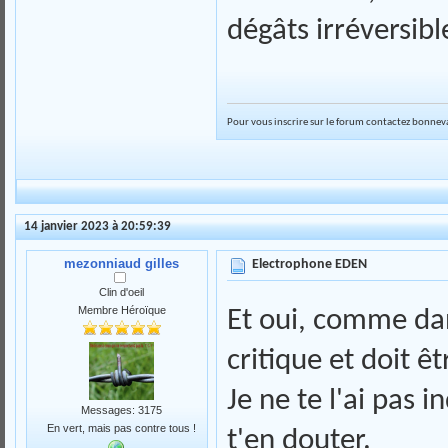
dégâts irréversibl
Pour vous inscrire sur le forum contactez bonneva
14 janvier 2023 à 20:59:39
mezonniaud gilles
Electrophone EDEN
Clin d'oeil
Membre Héroïque
Et oui, comme dan
critique et doit êt
Je ne te l'ai pas 
Messages: 3175
En vert, mais pas contre tous !
t'en douter.