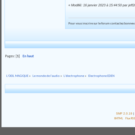
«
Modifié: 16 janvier 2023 à 15:44:50 par jeff2
Pour vous inscrire sur le forum contactez bonneva
Pages: [
1
]
En haut
L'OEIL MAGIQUE
»
Le monde de l'audio
»
L'électrophone
»
Electrophone EDEN
SMF 2.0.19
|
XHTML
Flux RS