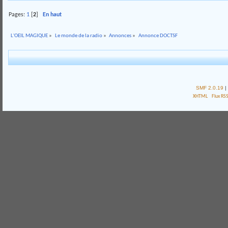
Pages:
1
[
2
]
En haut
L'OEIL MAGIQUE
»
Le monde de la radio
»
Annonces
»
Annonce DOCTSF
SMF 2.0.19
|
XHTML
Flux RS