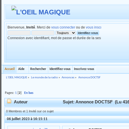
Bienvenue,
Invité
. Merci de
vous connecter
ou de
vous inscrire
.
Connexion avec identifiant, mot de passe et durée de la session
Accueil
Aide
Rechercher
Identifiez-vous
Inscrivez-vous
L'OEIL MAGIQUE
»
Le monde de la radio
»
Annonces
»
Annonce DOCTSF
Pages:
1
[
2
]
En bas
Auteur
Sujet: Annonce DOCTSF (Lu 4162
0 Membres et 1 Invité sur ce sujet
06 juillet 2023 à 16:15:11