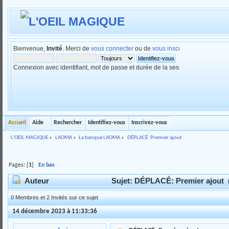
Bienvenue,
Invité
. Merci de
vous connecter
ou de
vous inscrire
.
Connexion avec identifiant, mot de passe et durée de la session
Accueil
Aide
Rechercher
Identifiez-vous
Inscrivez-vous
L'OEIL MAGIQUE
»
LAOMA
»
La banque LAOMA
»
DÉPLACÉ: Premier ajout
Pages: [
1
]
En bas
Auteur
Sujet: DÉPLACÉ: Premier ajout (
0 Membres et 2 Invités sur ce sujet
14 décembre 2023 à 11:33:36