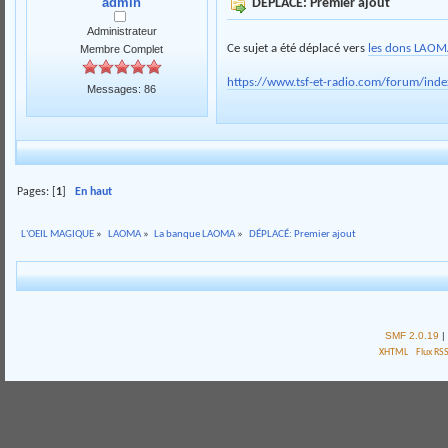
admin
DÉPLACÉ: Premier ajout
Administrateur
Ce sujet a été déplacé vers
les dons LAO
Membre Complet
https://www.tsf-et-radio.com/forum/ind
Messages: 86
Pages: [
1
]
En haut
L'OEIL MAGIQUE
»
LAOMA
»
La banque LAOMA
»
DÉPLACÉ: Premier ajout
SMF 2.0.19
|
XHTML
Flux RS