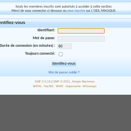
Seuls les membres inscrits sont autorisés à accéder à cette section.
Merci de vous connecter ci-dessous ou
vous inscrire
sur L'OEIL MAGIQUE.
entifiez-vous
Identifiant:
Mot de passe:
Durée de connexion (en minutes) :
Toujours connecté:
Mot de passe oublié ?
SMF 2.0.19
|
SMF © 2021
,
Simple Machines
XHTML
Flux RSS
WAP2
(Aquamarine - MrGrumpy)