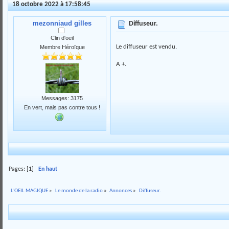
18 octobre 2022 à 17:58:45
mezonniaud gilles
Diffuseur.
Clin d'oeil
Le diffuseur est vendu.
Membre Héroïque
A +.
Messages: 3175
En vert, mais pas contre tous !
Pages: [
1
]
En haut
L'OEIL MAGIQUE
»
Le monde de la radio
»
Annonces
»
Diffuseur.