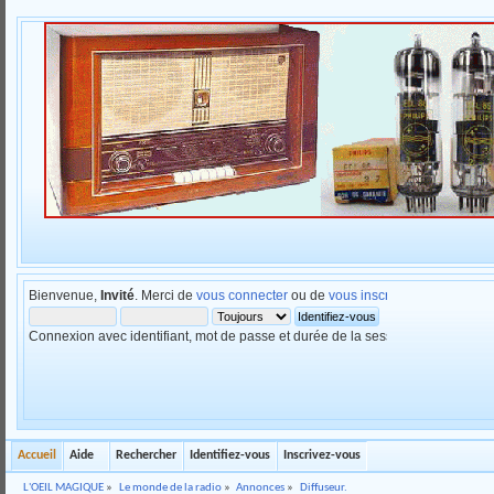
Bienvenue,
Invité
. Merci de
vous connecter
ou de
vous inscrire
.
Connexion avec identifiant, mot de passe et durée de la session
Accueil
Aide
Rechercher
Identifiez-vous
Inscrivez-vous
L'OEIL MAGIQUE
»
Le monde de la radio
»
Annonces
»
Diffuseur.