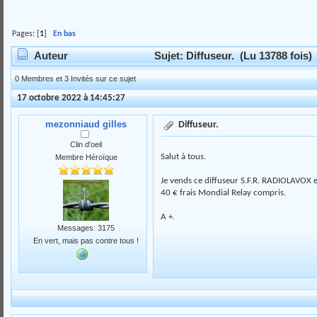
Pages: [
1
]
En bas
Auteur
Sujet: Diffuseur. (Lu 13788 fois)
0 Membres et 3 Invités sur ce sujet
17 octobre 2022 à 14:45:27
mezonniaud gilles
Diffuseur.
Clin d'oeil
Salut à tous.
Membre Héroïque
Je vends ce diffuseur S.F.R. RADIOLAVOX en
40 € frais Mondial Relay compris.
A +.
Messages: 3175
En vert, mais pas contre tous !