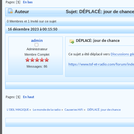
Pages: [
1
]
En bas
Auteur
Sujet: DÉPLACÉ: jour de chance 
0 Membres et 1 Invité sur ce sujet
16 décembre 2023 à 00:15:50
admin
DÉPLACÉ: jour de chance
Administrateur
Ce sujet a été déplacé vers
Discussions gé
Membre Complet
https://www.tsf-et-radio.com/forum/ind
Messages: 86
Pages: [
1
]
En haut
L'OEIL MAGIQUE
»
Le monde de la radio
»
Causeries HiFi
»
DÉPLACÉ: jour de chance