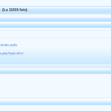
(Lu 11015 fois)
nérales audio
.
ex.php?topic=69.0