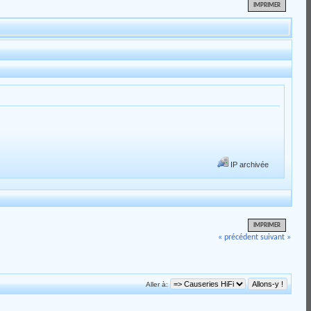
IMPRIMER
IP archivée
IMPRIMER
« précédent
suivant »
Aller à: