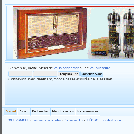
Bienvenue,
Invité
. Merci de
vous connecter
ou de
vous inscrire
.
Connexion avec identifiant, mot de passe et durée de la session
Accueil
Aide
Rechercher
Identifiez-vous
Inscrivez-vous
L'OEIL MAGIQUE
»
Le monde de la radio
»
Causeries HiFi
»
DÉPLACÉ: jour de chance